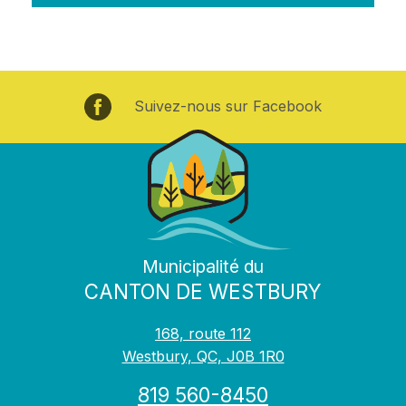
Suivez-nous sur Facebook
Municipalité du
CANTON DE WESTBURY
168, route 112
Westbury, QC, J0B 1R0
819 560-8450