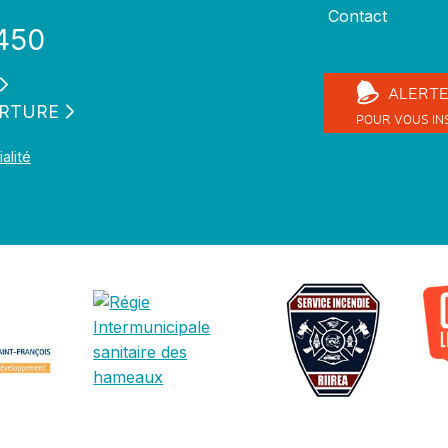
Contact
450
ALERT
ERTURE
POUR VOUS IN
alité