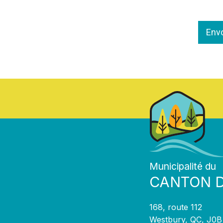
Env
Municipalité du
CANTON 
168, route 112
Westbury, QC, J0B