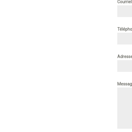
Courrie
Téléph
Adress
Messag