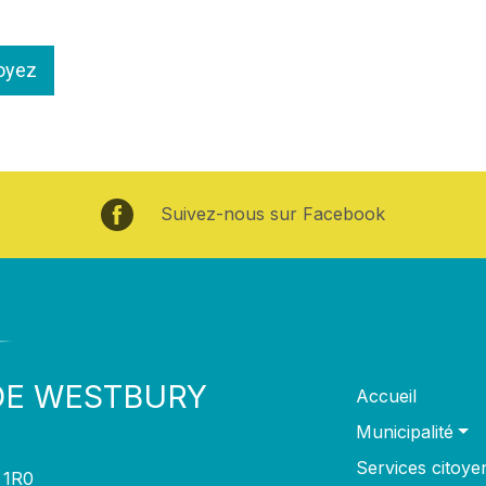
oyez
Suivez-nous sur Facebook
DE WESTBURY
Accueil
Municipalité
Services citoye
 1R0