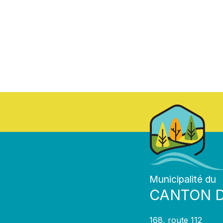
Municipalité du
CANTON 
168, route 112