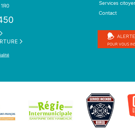
Services citoye
 1R0
Contact
450
ALERT
ERTURE
POUR VOUS IN
alité