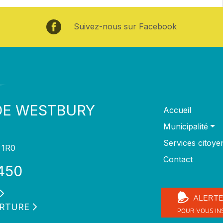
Suivez-nous sur Facebook
DE WESTBURY
Accueil
Municipalité
Services citoye
 1R0
Contact
450
ALERT
ERTURE
POUR VOUS IN