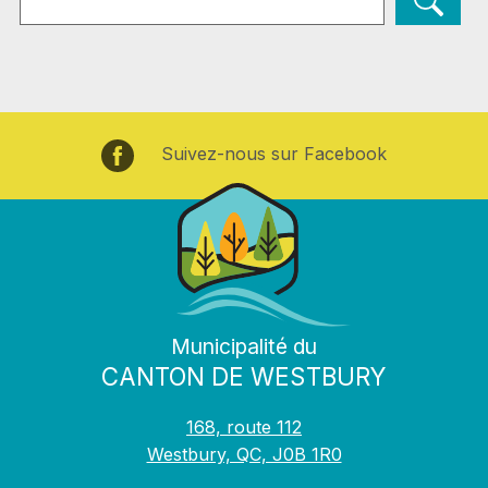
Suivez-nous sur Facebook
Municipalité du
CANTON DE WESTBURY
168, route 112
Westbury, QC, J0B 1R0