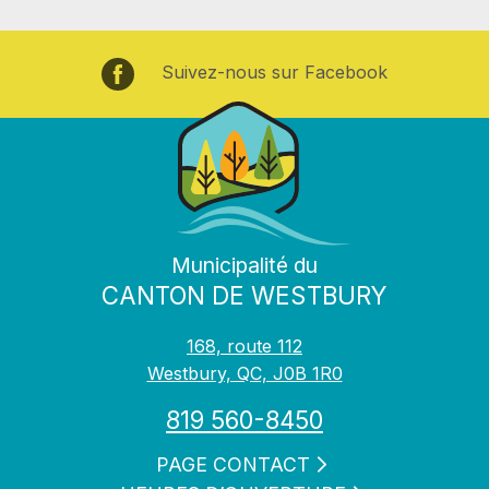
Suivez-nous sur Facebook
Municipalité du
CANTON DE WESTBURY
168, route 112
Westbury, QC, J0B 1R0
819 560-8450
PAGE CONTACT